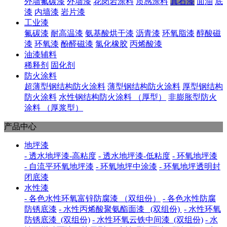
外墙氟碳漆
外墙漆
花岗岩涂料
质感涂料
真石漆
面油
底
漆
内墙漆
岩片漆
工业漆
氟碳漆
耐高温漆
氨基酸烘干漆
沥青漆
环氧脂漆
醇酸磁
漆
环氧漆
酚醛磁漆
氯化橡胶
丙烯酸漆
油漆辅料
稀释剂
固化剂
防火涂料
超薄型钢结构防火涂料
薄型钢结构防火涂料
厚型钢结构
防火涂料
水性钢结构防火涂料 （厚型）
非膨胀型防火
涂料 （厚浆型）
产品中心
地坪漆
- 透水地坪漆-高粘度
- 透水地坪漆-低粘度
- 环氧地坪漆
- 自流平环氧地坪漆
- 环氧地坪中涂漆
- 环氧地坪透明封
闭底漆
水性漆
- 各色水性环氧富锌防腐漆 （双组份）
- 各色水性防腐
防锈底漆
- 水性丙烯酸聚氨酯面漆 (双组份)
- 水性环氧
防锈底漆 (双组份)
- 水性环氧云铁中间漆 (双组份)
- 水