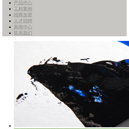
产品中心
工程案例
招商加盟
人才招聘
新闻中心
联系我们