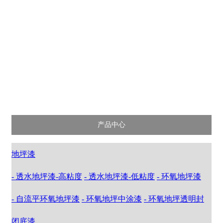
薄型钢结构防火涂料
厚型钢结构防火涂料
水性钢结构防火涂料 （厚型）
非膨胀型防火涂料 （厚浆型）
产品中心
地坪漆
- 透水地坪漆-高粘度
- 透水地坪漆-低粘度
- 环氧地坪漆
- 自流平环氧地坪漆
- 环氧地坪中涂漆
- 环氧地坪透明封
闭底漆