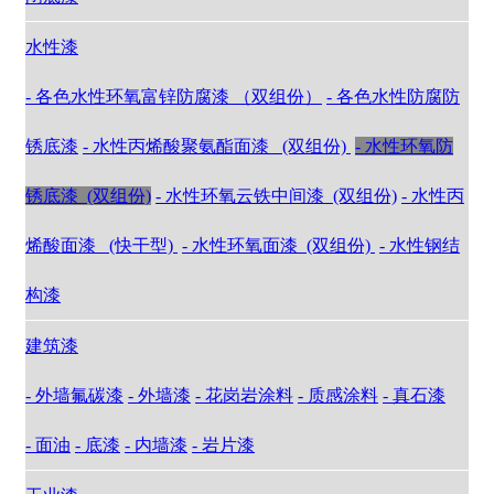
水性漆
- 各色水性环氧富锌防腐漆 （双组份）
- 各色水性防腐防
锈底漆
- 水性丙烯酸聚氨酯面漆 (双组份)
- 水性环氧防
锈底漆 (双组份)
- 水性环氧云铁中间漆 (双组份)
- 水性丙
烯酸面漆 (快干型)
- 水性环氧面漆 (双组份)
- 水性钢结
构漆
建筑漆
- 外墙氟碳漆
- 外墙漆
- 花岗岩涂料
- 质感涂料
- 真石漆
- 面油
- 底漆
- 内墙漆
- 岩片漆