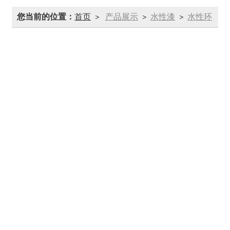
您当前的位置：
首页
产品展示
水性漆
水性环
>
>
>
氧防锈底漆 (双组份)
地坪漆
透水地坪漆-高粘度
透水地坪漆-低粘度
环氧地坪漆
自流平环氧地坪漆
环氧地坪中涂漆
环氧地坪透明封闭底漆