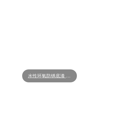
建筑漆
水性漆
外墙氟碳漆
各色水性环氧富锌防腐漆 （双组份）
外墙漆
各色水性防腐防锈底漆
花岗岩涂料
水性丙烯酸聚氨酯面漆 (双组份)
质感涂料
水性环氧防锈底漆 (双组份)
真石漆
水性环氧云铁中间漆 (双组份)
面油
水性丙烯酸面漆 (快干型)
底漆
水性环氧面漆 (双组份)
内墙漆