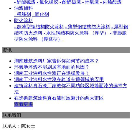
- 醇酸磁漆
- 氯化橡胶
- 酚醛磁漆
- 环氧漆
- 丙烯酸漆
油漆辅料
- 稀释剂
- 固化剂
防火涂料
- 超薄型钢结构防火涂料
- 薄型钢结构防火涂料
- 厚型钢
结构防火涂料
- 水性钢结构防火涂料 （厚型）
- 非膨胀
型防火涂料 （厚浆型）
资讯
湖南建筑涂料厂家告诉你如何节约成本？
环氧地坪漆不能刷居室地面的原因？
湖南工业涂料水性漆正在迅猛发展！
湖南工业涂料水性漆在轨道交通领域的应用
建筑涂料真石漆厂家教你不同功能区域墙面漆的选择方
法
在选购建筑涂料真石漆时应避开的两大雷区
查看更多
联系我们
联系人：陈女士