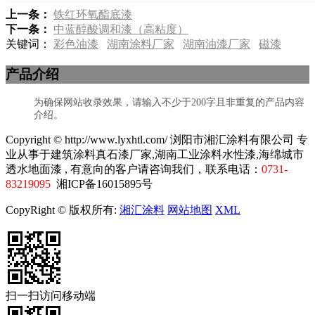
上一条：
铁红环氧酯底漆
下一条：
中蓝醇酸调和漆（高粘度）
关键词：
彩色油漆
湖南涂料厂家
湖南油漆厂家
磁漆
产品介绍
为确保网站收录效果，请输入不少于200字且非重复的产品内容
介绍。
Copyright © http://www.lyxhtl.com/ 浏阳市湘汇涂料有限公司 专
业从事于建筑涂料真石漆厂家,湖南工业涂料水性漆,海绵城市
透水地面漆 , 有意向的客户请咨询我们，联系电话：
0731-
83219095
湘ICP备16015895号
CopyRight © 版权所有:
湘汇涂料
网站地图
XML
扫一扫访问移动端