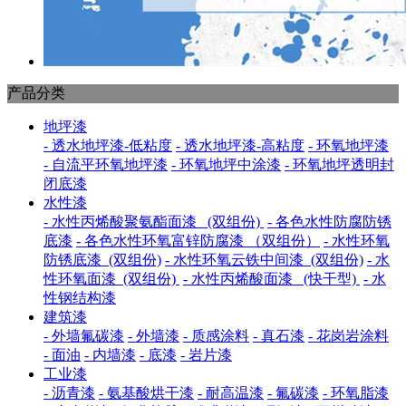
产品分类
地坪漆
- 透水地坪漆-低粘度
- 透水地坪漆-高粘度
- 环氧地坪漆
- 自流平环氧地坪漆
- 环氧地坪中涂漆
- 环氧地坪透明封
闭底漆
水性漆
- 水性丙烯酸聚氨酯面漆 (双组份)
- 各色水性防腐防锈
底漆
- 各色水性环氧富锌防腐漆 （双组份）
- 水性环氧
防锈底漆 (双组份)
- 水性环氧云铁中间漆 (双组份)
- 水
性环氧面漆 (双组份)
- 水性丙烯酸面漆 (快干型)
- 水
性钢结构漆
建筑漆
- 外墙氟碳漆
- 外墙漆
- 质感涂料
- 真石漆
- 花岗岩涂料
- 面油
- 内墙漆
- 底漆
- 岩片漆
工业漆
- 沥青漆
- 氨基酸烘干漆
- 耐高温漆
- 氟碳漆
- 环氧脂漆